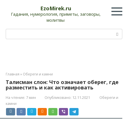
Перейти
EzoMirek.ru
к
Гадания, нумерология, приметы, заговоры,
контенту
молитвы
Поиск:
Главная
»
Обереги и камни
Талисман слон: Что означает оберег, где
разместить и как активировать
На чтение:
7 мин
Опубликовано:
12.11.2021
Обереги и
камни