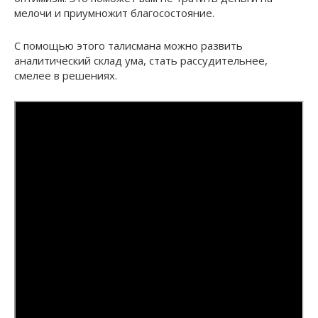
мелочи и приумножит благосостояние.
С помощью этого талисмана можно развить
аналитический склад ума, стать рассудительнее,
смелее в решениях.