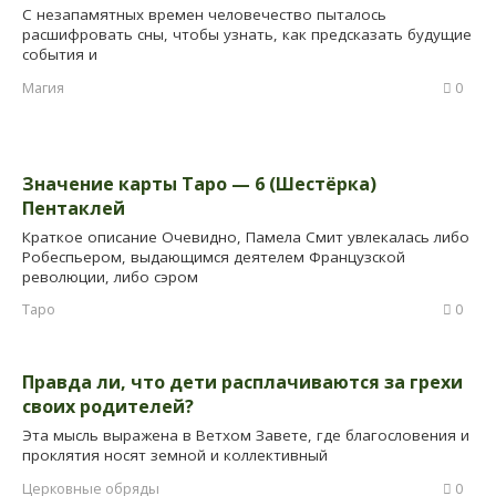
С незапамятных времен человечество пыталось
расшифровать сны, чтобы узнать, как предсказать будущие
события и
Магия
0
Значение карты Таро — 6 (Шестёрка)
Пентаклей
Краткое описание Очевидно, Памела Смит увлекалась либо
Робеспьером, выдающимся деятелем Французской
революции, либо сэром
Таро
0
Правда ли, что дети расплачиваются за грехи
своих родителей?
Эта мысль выражена в Ветхом Завете, где благословения и
проклятия носят земной и коллективный
Церковные обряды
0