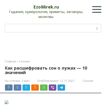
Перейти
EzoMirek.ru
к
Гадания, нумерология, приметы, заговоры,
контенту
молитвы
Поиск:
Главная
»
Сонник
Как расшифровать сон о лужах — 10
значений
На чтение:
3 мин
Опубликовано:
12.11.2021
Сонник