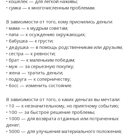
• кошелек — для легкой наживы;
• сумка — к многочисленным проблемам.
В зависимости от того, кому приснились деньги:
• мама — к мудрым советам;
• папа — к осуждению окружающих;
• бабушка — к грусти;
• дедушка — в помощь родственникам или друзьям;
• сестра — к ревности;
• брат — к маленьким победам;
• муж — за серьезную покупку;
• жена — тратить деньги;
• подруга — к соперничеству;
• босс — изменить состояние.
В зависимости от того, о каких деньгах вы мечтали:
• 10 — к незначительному, но приятному событию;
• 100 — за быстрое решение проблемы;
• 1000 — для возврата отданных или потраченных
денег;
• 5000 — для улучшения материального положения;