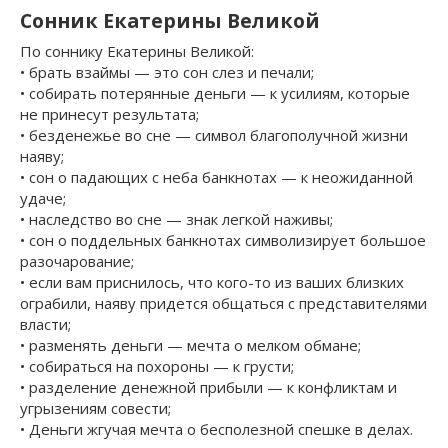
Сонник Екатерины Великой
По соннику Екатерины Великой:
• брать взаймы — это сон слез и печали;
• собирать потерянные деньги — к усилиям, которые
не принесут результата;
• безденежье во сне — символ благополучной жизни
наяву;
• сон о падающих с неба банкнотах — к неожиданной
удаче;
• наследство во сне — знак легкой наживы;
• сон о поддельных банкнотах символизирует большое
разочарование;
• если вам приснилось, что кого-то из ваших близких
ограбили, наяву придется общаться с представителями
власти;
• разменять деньги — мечта о мелком обмане;
• собираться на похороны — к грусти;
• разделение денежной прибыли — к конфликтам и
угрызениям совести;
• Деньги жгучая мечта о бесполезной спешке в делах.