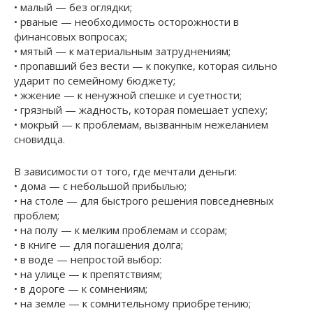
• малый — без оглядки;
• рваные — необходимость осторожности в
финансовых вопросах;
• мятый — к материальным затруднениям;
• пропавший без вести — к покупке, которая сильно
ударит по семейному бюджету;
• жжение — к ненужной спешке и суетности;
• грязный — жадность, которая помешает успеху;
• мокрый — к проблемам, вызванным нежеланием
сновидца.
В зависимости от того, где мечтали деньги:
• дома — с небольшой прибылью;
• на столе — для быстрого решения повседневных
проблем;
• на полу — к мелким проблемам и ссорам;
• в книге — для погашения долга;
• в воде — непростой выбор:
• на улице — к препятствиям;
• в дороге — к сомнениям;
• на земле — к сомнительному приобретению;