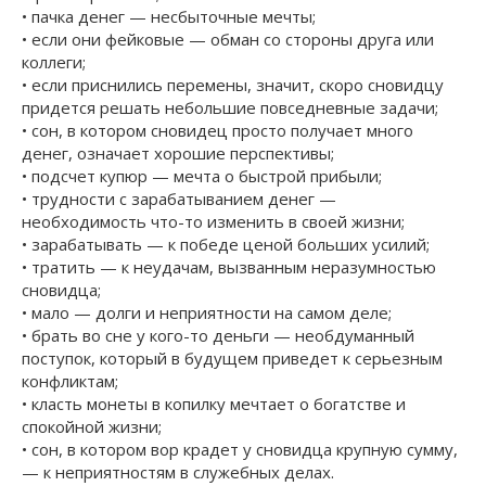
• пачка денег — несбыточные мечты;
• если они фейковые — обман со стороны друга или
коллеги;
• если приснились перемены, значит, скоро сновидцу
придется решать небольшие повседневные задачи;
• сон, в котором сновидец просто получает много
денег, означает хорошие перспективы;
• подсчет купюр — мечта о быстрой прибыли;
• трудности с зарабатыванием денег —
необходимость что-то изменить в своей жизни;
• зарабатывать — к победе ценой больших усилий;
• тратить — к неудачам, вызванным неразумностью
сновидца;
• мало — долги и неприятности на самом деле;
• брать во сне у кого-то деньги — необдуманный
поступок, который в будущем приведет к серьезным
конфликтам;
• класть монеты в копилку мечтает о богатстве и
спокойной жизни;
• сон, в котором вор крадет у сновидца крупную сумму,
— к неприятностям в служебных делах.