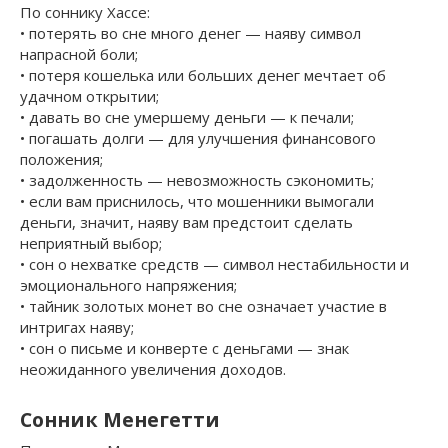
По соннику Хассе:
• потерять во сне много денег — наяву символ
напрасной боли;
• потеря кошелька или больших денег мечтает об
удачном открытии;
• давать во сне умершему деньги — к печали;
• погашать долги — для улучшения финансового
положения;
• задолженность — невозможность сэкономить;
• если вам приснилось, что мошенники вымогали
деньги, значит, наяву вам предстоит сделать
неприятный выбор;
• сон о нехватке средств — символ нестабильности и
эмоционального напряжения;
• тайник золотых монет во сне означает участие в
интригах наяву;
• сон о письме и конверте с деньгами — знак
неожиданного увеличения доходов.
Сонник Менегетти