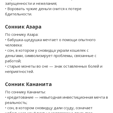
запущенности и нежелания;
• Воровать чужие деньги снится к потере
бдительности.
Сонник Азара
По соннику Азара:
• бабушка-щедушка мечтает о помощи опытного
человека:
• сон, в котором у сновидца украли кошелек с
деньгами, символизирует проблемы, связанные с
работой;
• старые монеты во сне — знак оставленных болей и
неприятностей.
Сонник Кананита
По соннику Кананиты:
• кредитование — невыгодная инвестиционная мечта в
реальность;
• сон, в котором сновидцу дали ссуду, означает
небольшие конфликты с коллегами и друзьями;