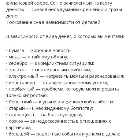
финансовой сфере. Сон о зачисленных на карту
деньгах — символ необдуманных решений и траты
денег.
Толкование сна в зависимости от деталей
В зависимости от вида денег, о которых вы мечтали:
• бумага — хорошие новости;
• медь — к тайному обману;
• серебро — к конфликтным ситуациям;
• золото — к неожиданным прибылям;
• электронный — направить мечты и разочарования;
• иностранец — к профессиональному успеху;
• необычный — проблема, которую можно решить
только хитростью;
• Советский — к унынию и физической слабости;
• старый — к неожиданному богатству;
• годовщина — на большую удачу;
• ложно — за недосказанность в отношениях с
партнером;
• большой — радостные события и успехи в делах;