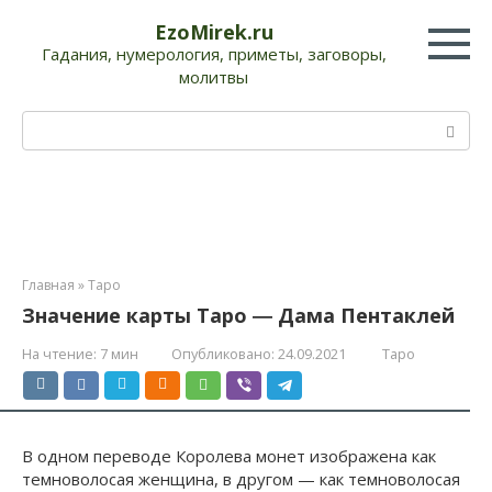
Перейти
EzoMirek.ru
к
Гадания, нумерология, приметы, заговоры,
контенту
молитвы
Поиск:
Главная
»
Таро
Значение карты Таро ― Дама Пентаклей
На чтение:
7 мин
Опубликовано:
24.09.2021
Таро
В одном переводе Королева монет изображена как
темноволосая женщина, в другом — как темноволосая