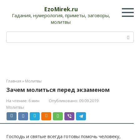
Перейти
EzoMirek.ru
к
Гадания, нумерология, приметы, заговоры,
контенту
молитвы
Поиск:
Главная
»
Молитвы
Зачем молиться перед экзаменом
На чтение:
6 мин
Опубликовано:
09.09.2019
Молитвы
Господь и святые всегда готовы помочь человеку,