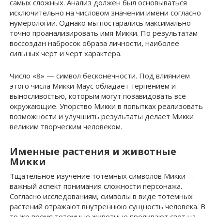
самых сложных. Анализ должен был основываться
исключительно на числовом значении имени согласно
нумерологии. Однако мы постарались максимально
точно проанализировать имя Микки. По результатам
воссоздан набросок образа личности, наиболее
сильных черт и черт характера.
Число «8» — символ бесконечности. Под влиянием
этого числа Микки Маус обладает терпением и
выносливостью, которым могут позавидовать все
окружающие. Упорство Микки в попытках реализовать
возможности и улучшить результаты делает Микки
великим творческим человеком.
Именные растения и животные
Микки
Тщательное изучение тотемных символов Микки —
важный аспект понимания сложности персонажа.
Согласно исследованиям, символы в виде тотемных
растений отражают внутреннюю сущность человека. В
то же время тотемные животные проливают свет на