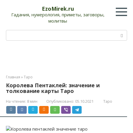
Перейти
EzoMirek.ru
к
Гадания, нумерология, приметы, заговоры,
контенту
молитвы
Поиск:
Главная
»
Таро
Королева Пентаклей: значение и
толкование карты Таро
На чтение:
8 мин
Опубликовано:
05.10.2021
Таро