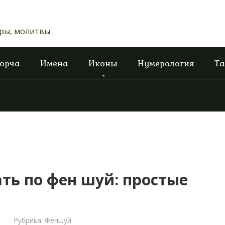
оры, молитвы
порча
Имена
Иконы
Нумерология
Та
ать по фен шуй: простые
Рубрика:
Феншуй