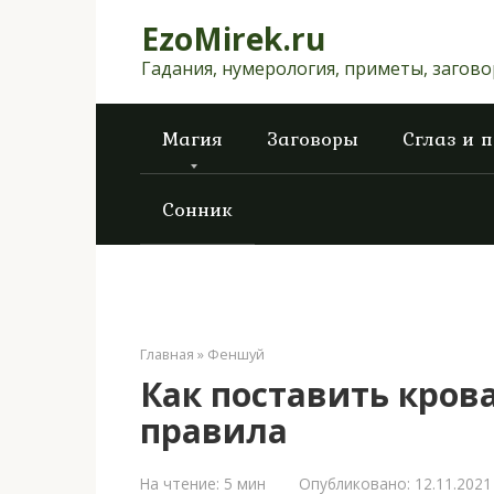
Перейти
EzoMirek.ru
к
контенту
Гадания, нумерология, приметы, загов
Магия
Заговоры
Сглаз и 
Сонник
Главная
»
Феншуй
Как поставить кров
правила
На чтение:
5 мин
Опубликовано:
12.11.2021