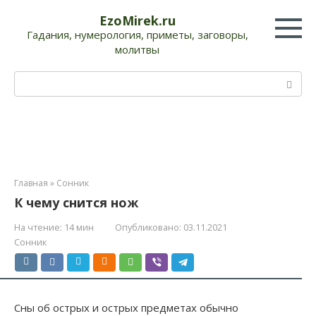
Перейти
EzoMirek.ru
к
Гадания, нумерология, приметы, заговоры,
контенту
молитвы
Поиск:
Главная
»
Сонник
К чему снится нож
На чтение:
14 мин
Опубликовано:
03.11.2021
Сонник
Сны об острых и острых предметах обычно