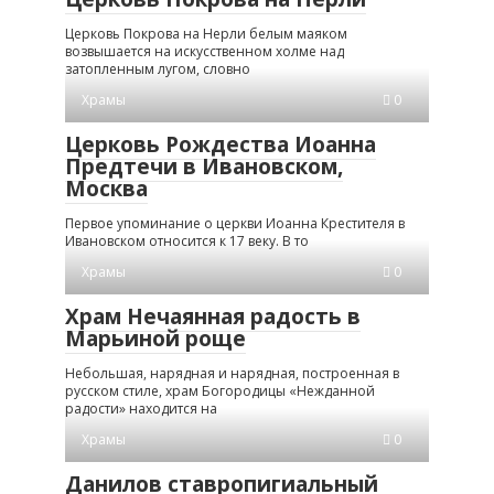
Церковь Покрова на Нерли белым маяком
возвышается на искусственном холме над
затопленным лугом, словно
Храмы
0
Церковь Рождества Иоанна
Предтечи в Ивановском,
Москва
Первое упоминание о церкви Иоанна Крестителя в
Ивановском относится к 17 веку. В то
Храмы
0
Храм Нечаянная радость в
Марьиной роще
Небольшая, нарядная и нарядная, построенная в
русском стиле, храм Богородицы «Нежданной
радости» находится на
Храмы
0
Данилов ставропигиальный