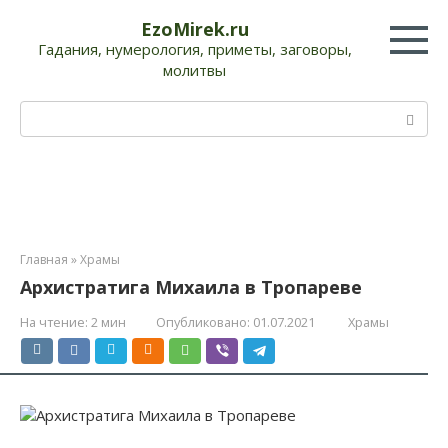
Перейти
EzoMirek.ru
к
Гадания, нумерология, приметы, заговоры,
контенту
молитвы
Поиск:
Главная
»
Храмы
Архистратига Михаила в Тропареве
На чтение:
2 мин
Опубликовано:
01.07.2021
Храмы